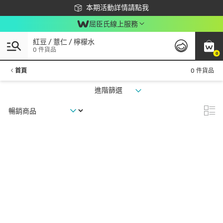
下載app最高回饋$350
本期活動詳情請點我
屈臣氏線上服務
紅豆 / 薏仁 / 檸檬水
0 件貨品
0
首頁
0 件貨品
進階篩選