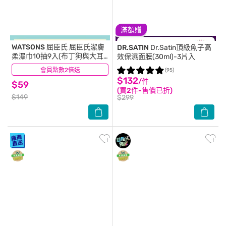
滿額贈
WATSONS 屈臣氏
屈臣氏潔膚
DR.SATIN
Dr.Satin頂級魚子高
柔濕巾10抽9入(布丁狗與大耳
效保濕面膜(30ml)-3片入
狗)
會員點數2倍送
(48)
(95)
$132
/件
$59
(買2件-售價已折)
$149
$299