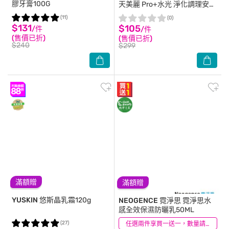
膠牙膏100G
天美麗 Pro+水光 淨化調理安瓶
面膜4入-箱購
(11)
(0)
$131
$105
/件
/件
(售價已折)
(售價已折)
$240
$299
滿額贈
滿額贈
YUSKIN
悠斯晶乳霜120g
NEOGENCE 霓淨思
霓淨思水
感全效保濕防曬乳50ML
(27)
(6)
任選兩件享買一送一，數量請選2件