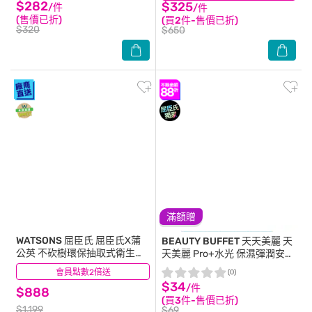
$282
$325
/件
/件
(售價已折)
(買2件-售價已折)
$320
$650
滿額贈
WATSONS 屈臣氏
屈臣氏X蒲
BEAUTY BUFFET 天天美麗
天
公英 不砍樹環保抽取式衛生紙
天美麗 Pro+水光 保濕彈潤安瓶
130抽X84包-箱購
面膜(單片)
會員點數2倍送
(60)
(0)
$34
/件
$888
(買3件-售價已折)
$1,199
$69