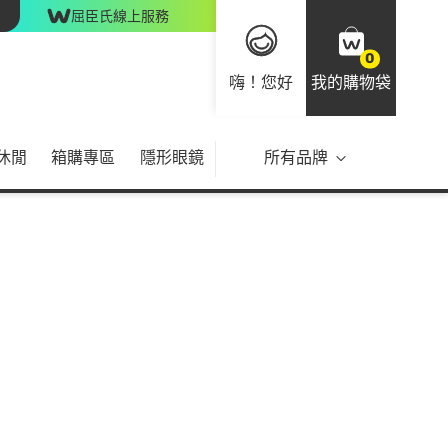
屈臣氏線上服務
0
嗨！您好
我的購物袋
休閒
箱購專區
隱形眼鏡
所有品牌