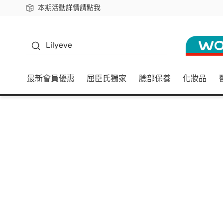
本期活動詳情請點我
下載app最高回饋$350
K beauty
Lilyeve
最新會員優惠
屈臣氏獨家
臉部保養
化妝品