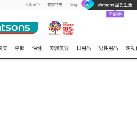
Watsons 屈氏生活
下載 APP
查詢門市
Blog
新登場!!
醫美
專櫃
保健
美體美髮
日用品
男性用品
運動