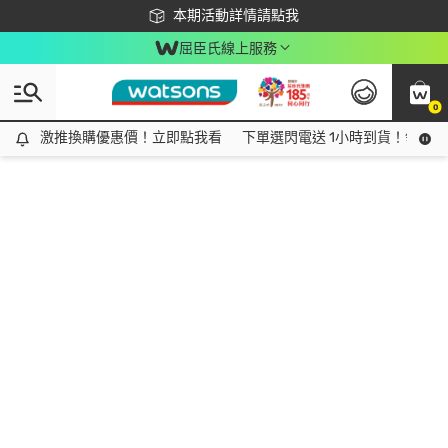
下載app最高回饋$350
本期活動詳情請點我
屈臣氏線上服務
0
激推換購優惠價！立即點我看
激推換購優惠價！立即點我看
下單選閃電送 1小時到貨！領神券