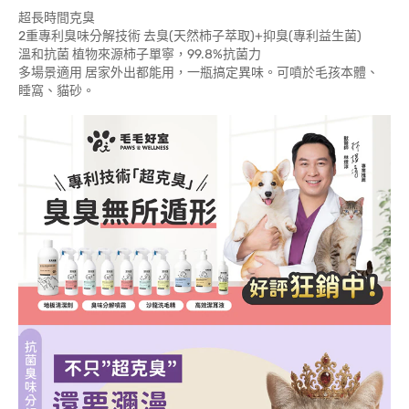
超長時間克臭
2重專利臭味分解技術 去臭(天然柿子萃取)+抑臭(專利益生菌)
溫和抗菌 植物來源柿子單寧，99.8%抗菌力
多場景適用 居家外出都能用，一瓶搞定異味。可噴於毛孩本體、
睡窩、貓砂。