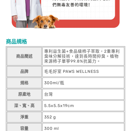
商品規格
專利益生菌+食品級柿子萃取，2重專利
商品簡述
臭味分解技術，達到長時間抑臭。植物
來源柿子單寧99.8%抗菌力。
品牌
毛毛好室 PAWS WELLNESS
規格
300ml/瓶
原產地
台灣
深、寬、高
5.5x5.5x19cm
淨重
352 g
容量
300 ml