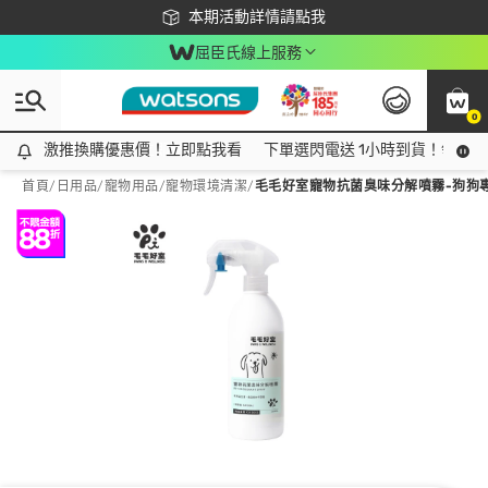
下載app最高回饋$350
本期活動詳情請點我
屈臣氏線上服務
0
激推換購優惠價！立即點我看
激推換購優惠價！立即點我看
下單選閃電送 1小時到貨！領神券
首頁
/
日用品
/
寵物用品
/
寵物環境清潔
/
毛毛好室寵物抗菌臭味分解噴霧-狗狗專用