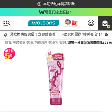
下載app最高回饋$350
本期活動詳情請點我
屈臣氏線上服務
0
激推換購優惠價！立即點我看
激推換購優惠價！立即點我看
下單選閃電送 1小時到貨！領神券
首頁
/
美體美髮
/
護髮/特殊護理
/
護髮乳/髮膜
/
澳寶一分鐘焗油深層修護225M