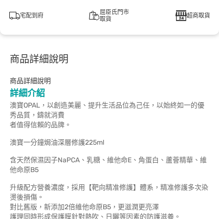
屈臣氏門市
宅配到府
超商取貨
取貨
商品詳細說明
商品詳細說明
詳細介紹
澳寶OPAL，以創造美麗、提升生活品位為己任，以始終如一的優
秀品質，鑄就消費
者值得信賴的品牌。
澳寶一分鐘焗油深層修護225ml
含天然保濕因子NaPCA、乳糖、維他命E、角蛋白、蘆薈精華、維
他命原B5
升級配方營養濃度，採用【靶向精准修護】體系，精准修護多次染
燙後損傷。
對比舊版，新添加2倍維他命原B5，更滋潤更亮澤
護理同時形成保護膜針對熱吹、日曬等因素的防護滋養。