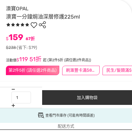
澳寶OPAL
澳寶一分鐘焗油深層修護225ml
159
$
67折
$238
(省下: $79)
119
51折
$
起
(第2件5折 (請任選2件商品))
活動價
第2件5折 (請任選2件商品)
刷滙豐卡滿$888送3萬點
民
加入購物袋
查看門市庫存 (可能有時間誤差)
配送方式