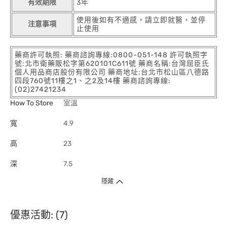
有效期限
3年
使用後如有不適感，請立即就醫，並停
注意事項
止使用
藥商許可執照: 藥商諮詢專線:0800-051-148 許可執照字
號:北市衛藥販松字第620101C611號 藥商名稱:台灣屈臣氏
個人用品商店股份有限公司 藥商地址:台北市松山區八德路
四段760號11樓之1、之2及14樓 藥商諮詢專線:
(02)27421234
How To Store
室溫
寬
4.9
高
23
深
7.5
隱藏
優惠活動: (7)