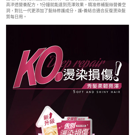
高滲透營養配方，1分鐘就能達到亮澤效果，精准修補髮絲營養空
洞，對比一代更添加了髮絲修護成分，護·養結合適合反復燙染髮
質每日用。