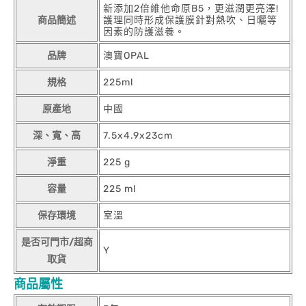
新添加2倍維他命原B5，更滋潤更亮澤!
商品簡述
護理同時形成保護膜針對熱吹、日曬等
因素的防護滋養。
品牌
澳寶OPAL
規格
225ml
原產地
中國
深、寬、高
7.5x4.9x23cm
淨重
225 g
容量
225 ml
保存環境
室溫
是否可門市/超商
Y
取貨
商品屬性