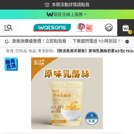
下載app最高回饋$350
本期活動詳情請點我
屈臣氏線上服務
0
激推換購優惠價！立即點我看
激推換購優惠價！立即點我看
下單選閃電送 1小時到貨！領神券
首頁
/
日用品
/
食品
/
零食飲料
/
【熱浪島南洋蔬食】原味乳酪絲奶素X3包(75G/