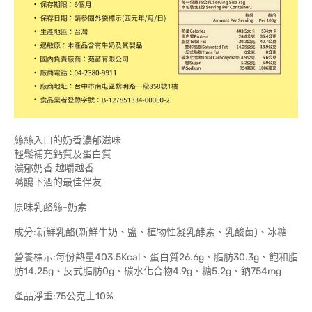
絲絲入口的奶香濃郁滋味
輕鬆補充鈣質及蛋白質
濃郁奶香 越嚼越香
嘴饞下酒的最佳伴友
原味乳酪絲-奶素
成分:新鮮乳酪(新鮮牛奶、鹽、植物性凝乳酵素、乳酸菌)、冰糖
營養標示:每份熱量403.5Kcal、蛋白質26.6g、脂肪30.3g、飽和脂
肪14.25g、反式脂肪0g、碳水化合物4.9g、糖5.2g、鈉754mg
產品淨重:75公克士10%