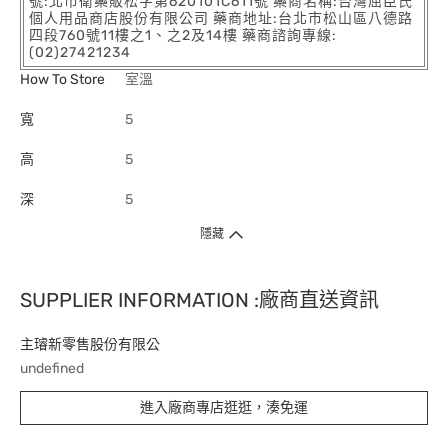
號:北市衛藥販松字第620101C611號 藥商名稱:台灣屈臣氏
個人用品商店股份有限公司 藥商地址:台北市松山區八德路
四段760號11樓之1、之2及14樓 藥商諮詢專線:
(02)27421234
How To Store
室溫
寬
5
高
5
深
5
隱藏
SUPPLIER INFORMATION :廠商直送資訊
主璿新零售股份有限公
undefined
進入廠商專店逛逛，湊免運