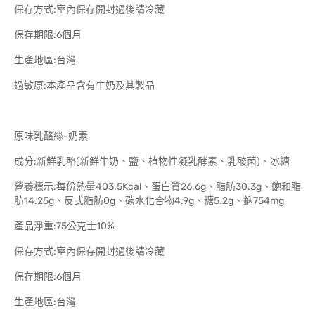
保存方式:室內保存開封過後請冷藏
保存期限:6個月
生產地區:台灣
過敏原:本產品含有牛奶及其製品
原味乳酪絲-奶素
成分:新鮮乳酪(新鮮牛奶、鹽、植物性凝乳酵素、乳酸菌)、冰糖
營養標示:每份熱量403.5Kcal、蛋白質26.6g、脂肪30.3g、飽和脂
肪14.25g、反式脂肪0g、碳水化合物4.9g、糖5.2g、鈉754mg
產品淨重:75公克士10%
保存方式:室內保存開封過後請冷藏
保存期限:6個月
生產地區:台灣