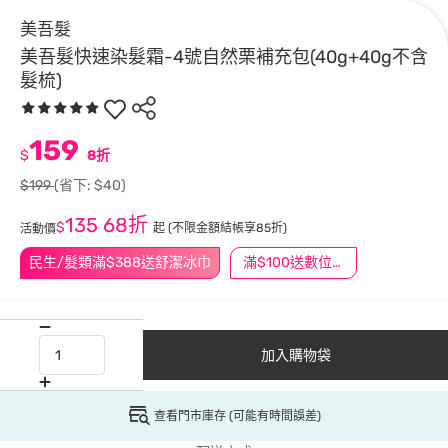
美吾髮
美吾髮快速染髮霜-4號自然栗補充包(40g+40g不含
髮梳)
159
$
8折
$199
(省下: $40)
135
68折
$
起
(不限金額結帳享85折)
活動價
民生/髮類滿$388送舒潔冰巾
滿$100送數位印花
加入購物袋
查看門市庫存 (可能有時間誤差)