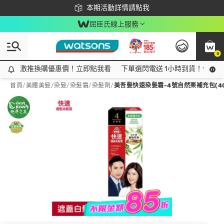
下載app最高回饋$350
本期活動詳情請點我
屈臣氏線上服務
0
激推換購優惠價！立即點我看
激推換購優惠價！立即點我看
下單選閃電送 1小時到貨！領神券
首頁
/
美體美髮
/
染髮
/
染髮霜/染髮劑
/
美吾髮快速染髮霜-4號自然栗補充包(40