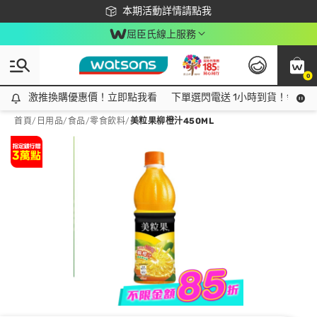
下載app最高回饋$350
本期活動詳情請點我
屈臣氏線上服務
0
激推換購優惠價！立即點我看
激推換購優惠價！立即點我看
下單選閃電送 1小時到貨！領神券
首頁
/
日用品
/
食品
/
零食飲料
/
美粒果柳橙汁450ML