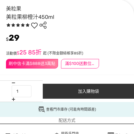
美粒果
美粒果柳橙汁450ml
29
$
25
85折
$
起
(不限金額結帳享85折)
活動價
刷中信卡滿$888送3萬點
滿$100送數位印花
加入購物袋
查看門市庫存 (可能有時間誤差)
配送方式
屈臣氏門市