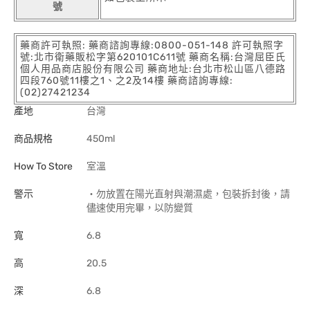
號
藥商許可執照: 藥商諮詢專線:0800-051-148 許可執照字
號:北市衛藥販松字第620101C611號 藥商名稱:台灣屈臣氏
個人用品商店股份有限公司 藥商地址:台北市松山區八德路
四段760號11樓之1、之2及14樓 藥商諮詢專線:
(02)27421234
產地
台灣
商品規格
450ml
How To Store
室溫
警示
‧勿放置在陽光直射與潮濕處，包裝拆封後，請
儘速使用完畢，以防變質
寬
6.8
高
20.5
深
6.8