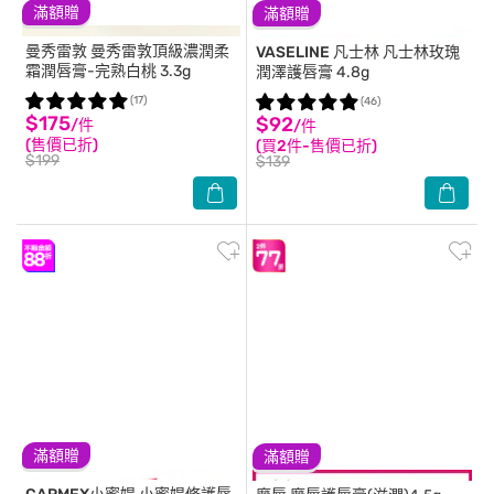
滿額贈
滿額贈
曼秀雷敦
曼秀雷敦頂級濃潤柔
VASELINE 凡士林
凡士林玫瑰
霜潤唇膏-完熟白桃 3.3g
潤澤護唇膏 4.8g
(17)
(46)
$175
$92
/件
/件
(售價已折)
(買2件-售價已折)
$199
$139
滿額贈
滿額贈