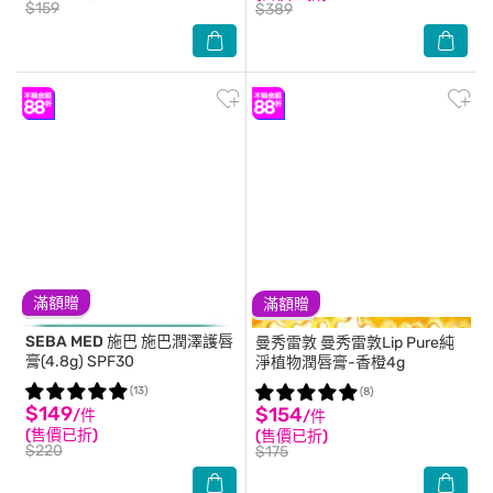
$159
$389
滿額贈
滿額贈
SEBA MED 施巴
施巴潤澤護唇
曼秀雷敦
曼秀雷敦Lip Pure純
膏(4.8g) SPF30
淨植物潤唇膏-香橙4g
(13)
(8)
$149
$154
/件
/件
(售價已折)
(售價已折)
$220
$175