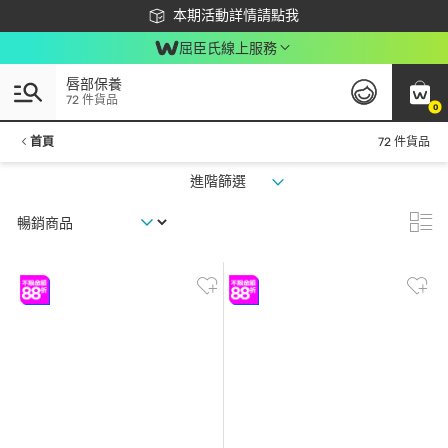
下載app最高回饋$350
本期活動詳情請點我
屈臣氏線上服務
唇部保養
72 件貨品
0
首頁
72 件貨品
進階篩選