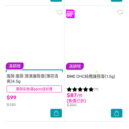
滿額贈
滿額贈
魔唇
魔唇 潤澤護唇膏(薄荷凊
DHC
DHC純欖護唇膏(1.5g)
爽)4.5g
開架彩妝滿$600送好禮
(7)
(11)
$87
/件
$99
(售價已折)
$130
$350