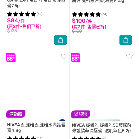
CARMEX小蜜媞
小蜜媞修護唇
魔唇
魔唇護唇膏(滋潤)4.5g
膏7.5g
(32)
(34)
$84
$100
/件
/件
(買2件-售價已折)
(買2件-售價已折)
$128
$130
滿額贈
滿額贈
NIVEA 妮維雅
妮維雅水漾護唇
NIVEA 妮維雅
妮維雅5D玻尿酸
膏4.8g
修護精華潤唇膏-透明無色5.2g
(44)