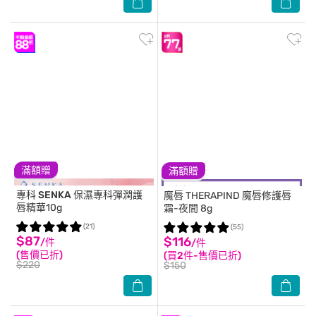
滿額贈
滿額贈
專科 SENKA
保濕專科彈潤護
魔唇
THERAPIND 魔唇修護唇
唇精華10g
霜-夜間 8g
(21)
(55)
$87
$116
/件
/件
(售價已折)
(買2件-售價已折)
$220
$150