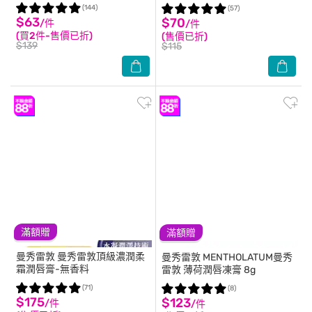
(144)
(57)
$63
$70
/件
/件
(買2件-售價已折)
(售價已折)
$139
$115
滿額贈
滿額贈
曼秀雷敦
曼秀雷敦頂級濃潤柔
曼秀雷敦
MENTHOLATUM曼秀
霜潤唇膏-無香料
雷敦 薄荷潤唇凍膏 8g
(71)
(8)
$175
$123
/件
/件