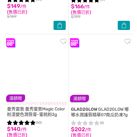
(17)
$149
$166
/件
/件
(售價已折)
(售價已折)
$169
$199
滿額贈
滿額贈
曼秀雷敦
曼秀雷敦Magic Color
GLAD2GLOW
GLAD2GLOW 嘟
粉漾變色潤唇膏-蜜桃粉2g
嘟水潤護唇精華07南瓜奶凍7g
(50)
(0)
$140
$202
/件
/件
(售價已折)
(售價已折)