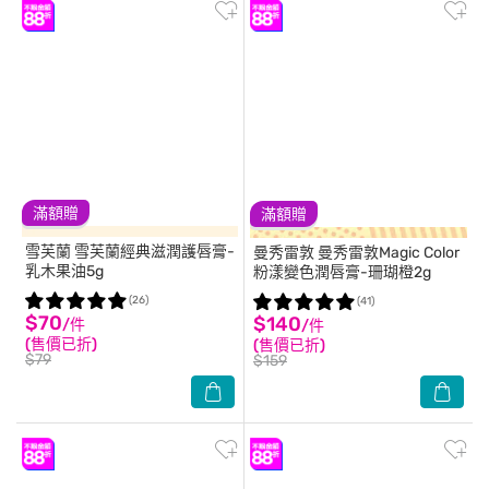
滿額贈
滿額贈
雪芙蘭
雪芙蘭經典滋潤護唇膏-
曼秀雷敦
曼秀雷敦Magic Color
乳木果油5g
粉漾變色潤唇膏-珊瑚橙2g
(26)
(41)
$70
$140
/件
/件
(售價已折)
(售價已折)
$79
$159