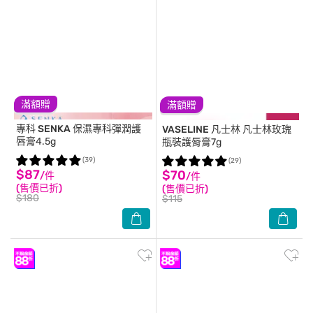
滿額贈
滿額贈
專科 SENKA
保濕專科彈潤護
VASELINE 凡士林
凡士林玫瑰
唇膏4.5g
瓶裝護脣膏7g
(39)
(29)
$87
$70
/件
/件
(售價已折)
(售價已折)
$180
$115