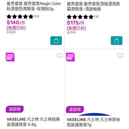
曼秀雷敦
曼秀雷敦Magic Color
曼秀雷敦
曼秀雷敦頂級濃潤柔
粉漾變色潤脣膏-玫瑰粉2g
霜潤唇膏-清甜柚香
(54)
(18)
$140
$175
/件
/件
(售價已折)
(售價已折)
$159
$199
滿額贈
滿額贈
VASELINE 凡士林
凡士林經典
VASELINE 凡士林
凡士林原味
滋潤護唇膏 4.8g
瓶裝護脣膏7g