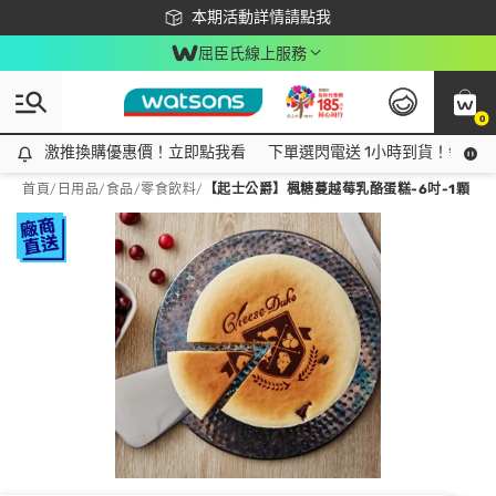
下載app最高回饋$350
本期活動詳情請點我
屈臣氏線上服務
0
激推換購優惠價！立即點我看
激推換購優惠價！立即點我看
下單選閃電送 1小時到貨！領神券
首頁
/
日用品
/
食品
/
零食飲料
/
【起士公爵】楓糖蔓越莓乳酪蛋糕-6吋-1顆