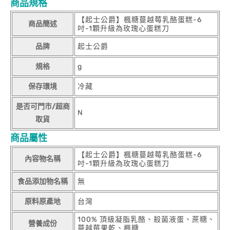
商品規格
【起士公爵】楓糖蔓越莓乳酪蛋糕-6
商品簡述
吋-1顆升級為玫瑰心蛋糕刀
品牌
起士公爵
規格
g
保存環境
冷藏
是否可門市/超商
N
取貨
商品屬性
【起士公爵】楓糖蔓越莓乳酪蛋糕-6
內容物名稱
吋-1顆升級為玫瑰心蛋糕刀
食品添加物名稱
無
原料原產地
台灣
100% 頂級凝脂乳酪、殺菌液蛋、蔗糖、
營養成份
蔓越莓果乾、楓糖