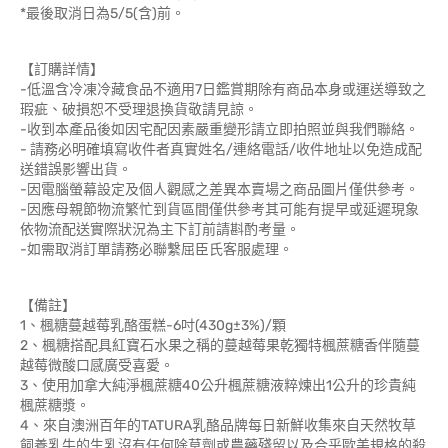
*最後取消日為5/5(含)前。
【訂購詳情】
-低溫含冷凍冷藏食品不適用7日鑑賞期除有商品本身或運送導致之
瑕疵、破損恕不受理退換貨敬請見諒。
-收到本產品後如因宅配因素嚴重變形請立即拍照並與我們聯絡。
- 請務必明確填寫收件者真實姓名/連絡電話/收件地址以免造成配
送錯誤影響出貨。
-因電腦螢幕設定及個人觀感之差異本賣場之商品圖片僅供參考。
-因應母親節物流繁忙到貨區間僅供參考其可能有提早或延遲現象
依物流配送實際狀況為主下訂前請斟酌考量。
-如需取消訂單請務必聯繫屈臣氏客服處理。
【備註】
1、楓糖蔓越莓乳酪蛋糕-6吋(430g±3%)/顆
2、楓糖搭配具紅寶石水果之稱的蔓越莓果乾獨特楓蔗糖香伴隨蔓
越莓微酸口感廣受喜愛。
3、使用加拿大純淨楓蔗糖40公升楓蔗糖液粹煉出1公升的珍貴純
楓蔗糖漿。
4、來自澳洲百年的TATURA乳酪品牌每日新鮮收集來自天然牧草
飼養乳牛的生乳沒有任何除草劑或農藥殘留以及合乎歐美規格的殺