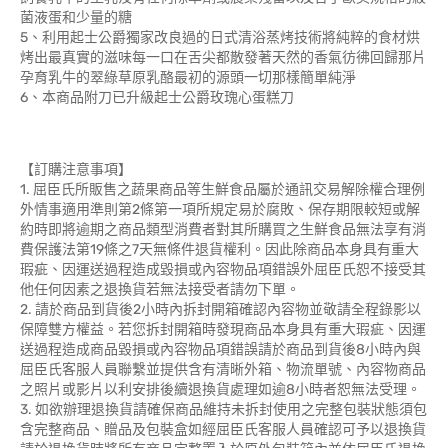
菌液蛋和少量的糖
5、利用起士公爵獨家改良過的日式清浴蒸烤技術將純粹的食材烘
烤出最真實的滋味每一口在舌尖都散發著天然的香氣彷彿回歸那片
孕育乳牛的翠綠草原乳酪最初的源頭一切那樣簡單純淨
6、本商品附刀已升級起士公爵玫瑰心蛋糕刀
【訂購注意事項】
1. 屈臣氏所販售之蔬果商品等生鮮食品屬於通訊交易解除權合理例
外情事適用準則第2條第一項所規定易於腐敗、保存期限較短或解
約時即將逾期之商品類型消費者對其所購買之生鮮食品無法享有消
費保護法第19條之7天無條件退貨權利。因此除商品本身具有重大
瑕疵、因運送過程造成毀損或內容物品項錯誤外屈臣氏恕不接受其
他任何因素之退換貨若無法接受者請勿下單。
2. 請於商品到貨後2小時內拆封開箱確認內容物並敬請全程錄影以
保障雙方權益。若您拆封開箱時發現商品本身具有重大瑕疵、因運
送過程造成商品毀損或內容物品項錯誤請於商品到貨後8小時內與
屈臣氏客服人員聯繫並提供含有清晰外箱、物流單號、內容物商品
之照片或影片以利安排後續退換貨處理如逾8小時者恕無法受理。
3. 如欲辦理退換貨請確保商品維持未拆封使用之完整包裝狀態須包
含完整商品、贈品及包裝盒如經屈臣氏客服人員確認可予以退換貨