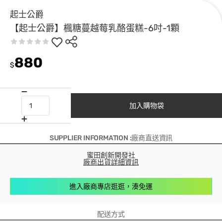
起士公爵
【起士公爵】楓糖蔓越莓乳酪蛋糕-6吋-1顆
880
$
加入購物袋
SUPPLIER INFORMATION :廠商直送資訊
蜜田創新開發社
廠商出貨詳細資訊
進入廠商專店逛逛，湊免運
配送方式