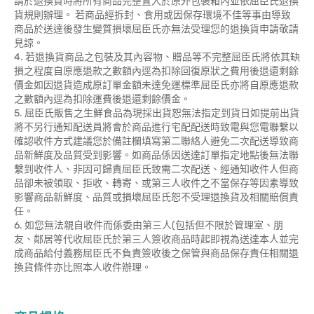
請於退換貨時將所有商品完整置入於原外包裝箱內並依屈臣氏退換
貨規則辦理。 若商品經拆封、食用或因保存環境不佳等事由導致
商品於送達後發生變質損壞屈臣氏亦無法受理您的退換貨申請敬請
見諒。
4. 若退換貨商品之包裝及其內容物、贈品等不完整屈臣氏將依其缺
損之程度自原應退款之數額內逕為扣除回復原狀之費用後退還剩餘
價金如因退貨造成原訂單金額未達免運標準屈臣氏亦將自原應退款
之數額內逕為扣除運費後退還剩餘價金。
5. 屈臣氏販售之生鮮食品為現採出貨恕無法指定到貨日如提前出貨
將不另行通知配送員將會於商品進行宅配配送時致電與您電聯繫以
確認收件方式建議您於備註欄填寫第二聯絡人避免二次配送導致商
品新鮮度及品質受到影響。如商品係因送達訂單指定地點後無法聯
繫到收件人、非因可歸責屈臣氏致需二次配送、經通知收件人但商
品卻未被領取、拒收、轉寄、或第三人收件之不當保存等因素導致
影響商品新鮮度、品質或損壞屈臣氏恕不受理退換貨及相關賠償責
任。
6. 如您無法親自收件而係委由第三人(包括但不限於管理室、朋
友、鄰居等代收屈臣氏於第三人簽收商品時起即視為送達本人並完
成商品給付義務屈臣氏不負責簽收後之保管與商品保存責任相關退
換貨條件亦比照本人收件辦理。