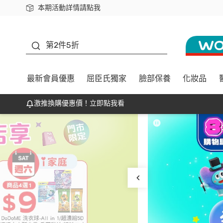
本期活動詳情請點我
下載app最高回饋$350
善存
第2件5折
最新會員優惠
屈臣氏獨家
臉部保養
化妝品
激推換購優惠價！立即點我看