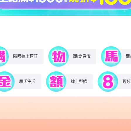
隱眼線上預訂
寵i會員價
寵
屈氏生活​
線上型錄
數位