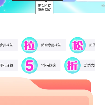
查看所有
優惠 (30)
i會員權益
點金專屬權益
超值組合
印花活動​
1小時送達​
熱銷大賞