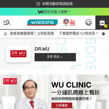
下載app最高回饋$350
本期活動詳情請點我
屈臣氏線上服務
0
激推換購優惠價！立即點我看
激推換購優惠價！立即點我看
下單選閃電送 1小時到貨！領神券
DR.WU
全部 商品