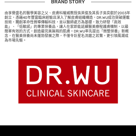
BRAND STORY
由享譽盛名的醫學美容之父、皮膚科權威教授吳英俊及其長子吳奕叡於2003年
創立，憑藉40年豐富臨床經驗且深入了解皮膚組織構造，DR.WU成功突破運載
技術，獨創革命性微導傳輸科技，並以醫師處方為基礎，致力研發「高效
能」、「低敏感」的專業保養品，讓人在家即能延續醫美療程護膚機制，以最
簡單有效的方式，創造最完美無瑕的肌膚。DR.WU率先提出「微整保養」新概
念，在醫美保養尚未蓬勃發展之際，不僅令巨星名流趨之若鶩，更引領風潮成
為市場先驅。