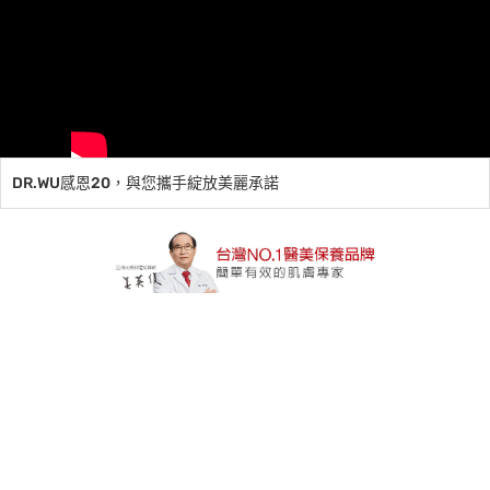
DR.WU感恩20，與您攜手綻放美麗承諾