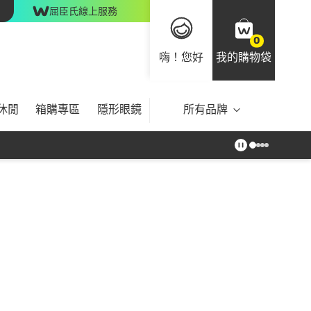
屈臣氏線上服務
0
嗨！您好
我的購物袋
休閒
箱購專區
隱形眼鏡
所有品牌