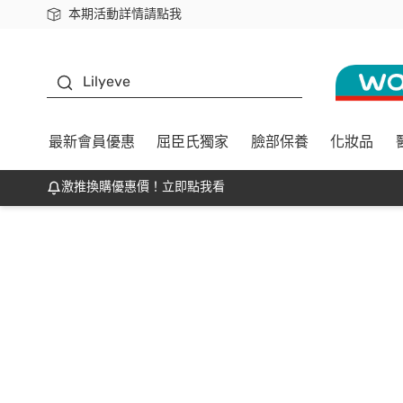
本期活動詳情請點我
下載app最高回饋$350
K beauty
Lilyeve
最新會員優惠
屈臣氏獨家
臉部保養
化妝品
激推換購優惠價！立即點我看