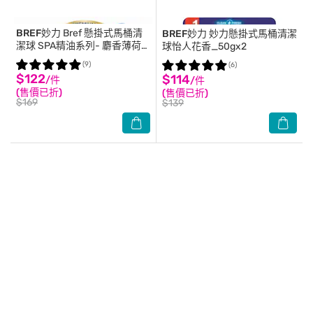
BREF妙力
Bref 懸掛式馬桶清
BREF妙力
妙力懸掛式馬桶清潔
潔球 SPA精油系列- 麝香薄荷
球怡人花香_50gx2
50g*2
(9)
(6)
$122
$114
/件
/件
(售價已折)
(售價已折)
$169
$139