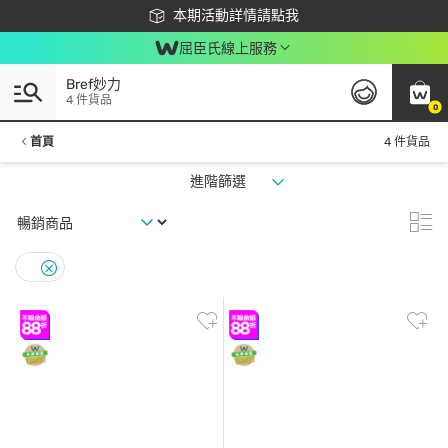
下載app最高回饋$350
本期活動詳情請點我
屈臣氏線上服務
Bref妙力
4 件貨品
0
首頁
4 件貨品
進階篩選