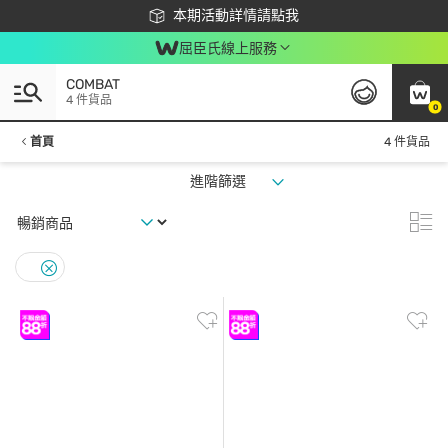
下載app最高回饋$350
本期活動詳情請點我
屈臣氏線上服務
COMBAT
4 件貨品
0
首頁
4 件貨品
進階篩選