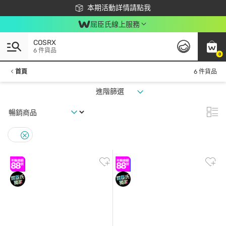
下載app最高回饋$350
本期活動詳情請點我
屈臣氏線上服務
COSRX
6 件貨品
0
首頁
6 件貨品
進階篩選