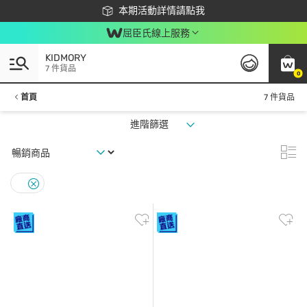
下載app最高回饋$350
本期活動詳情請點我
屈臣氏線上服務
KIDMORY
7 件貨品
0
首頁
7 件貨品
進階篩選