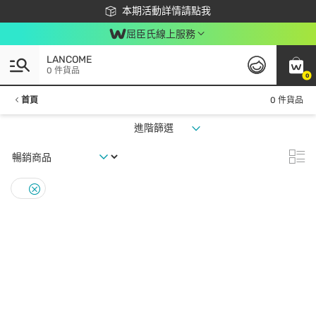
下載app最高回饋$350
本期活動詳情請點我
屈臣氏線上服務
LANCOME
0 件貨品
0
首頁
0 件貨品
進階篩選