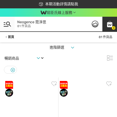
下載app最高回饋$350
本期活動詳情請點我
屈臣氏線上服務
Neogence 霓淨思
81 件貨品
0
首頁
81 件貨品
進階篩選