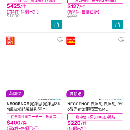
第2件5折 (請任選2件商品)
(2)
第2件5折 (請任選2件商品)
(0)
$425
$127
/件
/件
(買2件-售價已折)
(買2件-售價已折)
$1,000
$299
滿額贈
滿額贈
NEOGENCE 霓淨思
霓淨思3%
NEOGENCE 霓淨思
霓淨思18%
6酸拋光舒緩凝乳50ML
6酸淨痘無瑕精華15ML
(0)
任選兩件享買一送一，數量請選2件
刷中信卡滿$888送3萬點
(0)
$400
$220
/件
/件
(買2件-售價已折)
(售價已折)