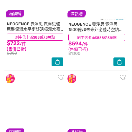
滿額贈
滿額贈
NEOGENCE 霓淨思
霓淨思玻
NEOGENCE 霓淨思
霓淨思
尿酸保濕水平衡舒活噴霧水豪
1500億超未來外泌體時空精華
華組(噴霧水300mL*3)
30ML
刷中信卡滿$888送3萬點
(2)
刷中信卡滿$888送3萬點
(0)
$722
$594
/件
/件
(售價已折)
(售價已折)
$850
$1,100