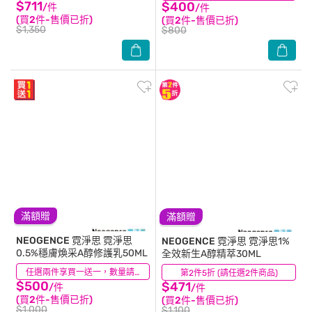
$711
$400
/件
/件
(買2件-售價已折)
(買2件-售價已折)
$1,350
$800
滿額贈
滿額贈
NEOGENCE 霓淨思
霓淨思
NEOGENCE 霓淨思
霓淨思1%
0.5%穩膚煥采A醇修護乳50ML
全效新生A醇精萃30ML
(1)
任選兩件享買一送一，數量請選2件
第2件5折 (請任選2件商品)
(4)
$500
$471
/件
/件
(買2件-售價已折)
(買2件-售價已折)
$1,000
$1,100