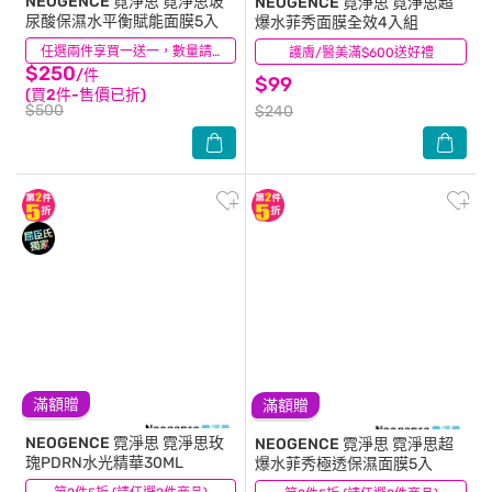
NEOGENCE 霓淨思
霓淨思玻
NEOGENCE 霓淨思
霓淨思超
尿酸保濕水平衡賦能面膜5入
爆水菲秀面膜全效4入組
(0)
任選兩件享買一送一，數量請選2件
護膚/醫美滿$600送好禮
(3)
$250
/件
$99
(買2件-售價已折)
$500
$240
滿額贈
滿額贈
NEOGENCE 霓淨思
霓淨思玫
NEOGENCE 霓淨思
霓淨思超
瑰PDRN水光精華30ML
爆水菲秀極透保濕面膜5入