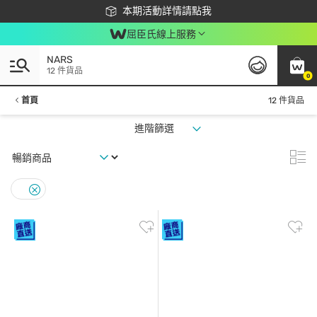
下載app最高回饋$350
本期活動詳情請點我
屈臣氏線上服務
NARS
12 件貨品
0
首頁
12 件貨品
進階篩選