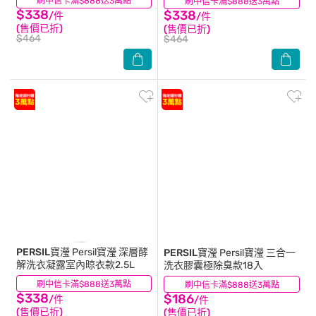
刷中信卡滿$888送3萬點
(0)
刷中信卡滿$888送3萬點
(0)
$338
$338
/件
/件
(售價已折)
(售價已折)
$464
$464
PERSIL寶瀅
Persil寶瀅 深層酵
PERSIL寶瀅
Persil寶瀅 三合一
解洗衣凝露室內晾衣款2.5L
洗衣膠囊極除臭款18入
刷中信卡滿$888送3萬點
(0)
刷中信卡滿$888送3萬點
(1)
$338
$186
/件
/件
(售價已折)
(售價已折)