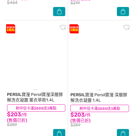
$464
$219
PERSIL寶瀅
Persil寶瀅深層酵
PERSIL寶瀅
Persil寶瀅 深層酵
解洗衣凝露 薰衣草款1.4L
解洗衣凝露 1.4L
刷中信卡滿$888送3萬點
(0)
刷中信卡滿$888送3萬點
(0)
$203
$203
/件
/件
(售價已折)
(售價已折)
$259
$259