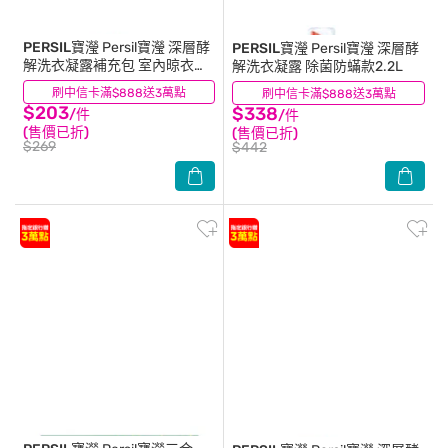
PERSIL寶瀅
Persil寶瀅 深層酵
PERSIL寶瀅
Persil寶瀅 深層酵
解洗衣凝露補充包 室內晾衣款
解洗衣凝露 除菌防蟎款2.2L
1.5L
刷中信卡滿$888送3萬點
(0)
刷中信卡滿$888送3萬點
(0)
$203
$338
/件
/件
(售價已折)
(售價已折)
$269
$442