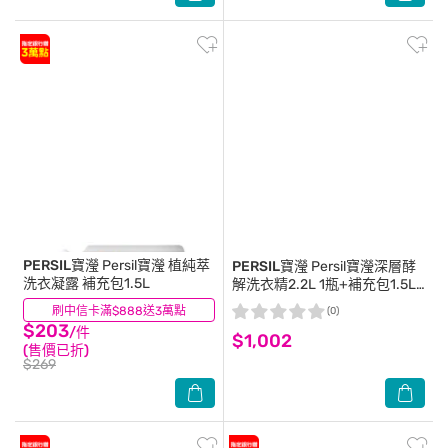
PERSIL寶瀅
Persil寶瀅 植純萃
PERSIL寶瀅
Persil寶瀅深層酵
洗衣凝露 補充包1.5L
解洗衣精2.2L 1瓶+補充包1.5L
2包
刷中信卡滿$888送3萬點
(0)
(0)
$203
/件
$1,002
(售價已折)
$269