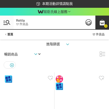
下載app最高回饋$350
本期活動詳情請點我
屈臣氏線上服務
ReVia
17 件貨品
0
首頁
17 件貨品
進階篩選