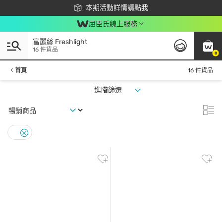
下載app最高回饋$350
本期活動詳情請點我
屈臣氏線上服務
富麗絲 Freshlight
16 件貨品
0
首頁
16 件貨品
進階篩選