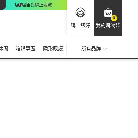
屈臣氏線上服務
0
嗨！您好
我的購物袋
休閒
箱購專區
隱形眼鏡
所有品牌