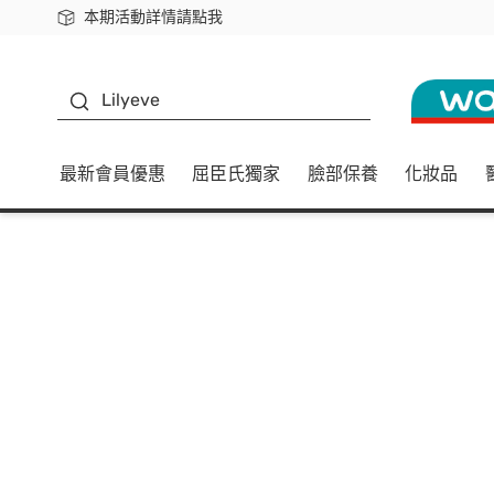
本期活動詳情請點我
下載app最高回饋$350
K beauty
Lilyeve
最新會員優惠
屈臣氏獨家
臉部保養
化妝品