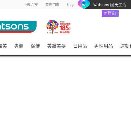
Watsons 屈氏生活
下載 APP
查詢門市
Blog
新登場!!
醫美
專櫃
保健
美體美髮
日用品
男性用品
運動