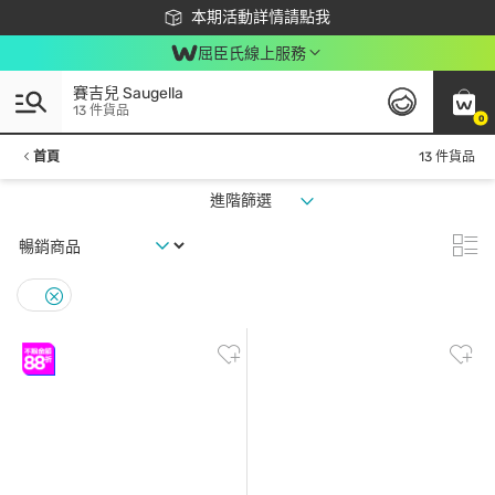
下載app最高回饋$350
本期活動詳情請點我
屈臣氏線上服務
賽吉兒 Saugella
13 件貨品
0
首頁
13 件貨品
進階篩選