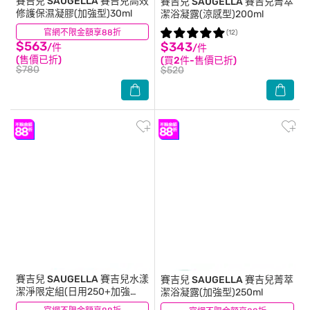
賽吉兒 SAUGELLA
賽吉兒高效
賽吉兒 SAUGELLA
賽吉兒菁萃
修護保濕凝膠(加強型)30ml
潔浴凝露(涼感型)200ml
官網不限金額享88折
(20)
(12)
$563
$343
/件
/件
(售價已折)
(買2件-售價已折)
$780
$520
賽吉兒 SAUGELLA
賽吉兒水漾
賽吉兒 SAUGELLA
賽吉兒菁萃
潔淨限定組(日用250+加強
潔浴凝露(加強型)250ml
100)