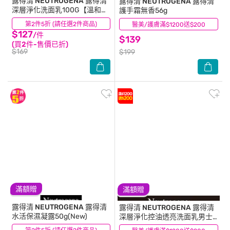
露得清 NEUTROGENA
露得清
露得清 NEUTROGENA
露得清
深層淨化洗面乳100G【溫和潔
護手霜無香56g
淨】
第2件5折 (請任選2件商品)
(24)
醫美/護膚滿$1200送$200
(176)
$127
/件
$139
(買2件-售價已折)
$169
$199
滿額贈
滿額贈
露得清 NEUTROGENA
露得清
露得清 NEUTROGENA
露得清
水活保濕凝露50g(New)
深層淨化控油透亮洗面乳男士
包裝限量款150g