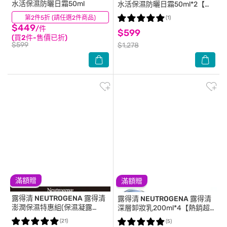
水活保濕防曬日霜50ml
水活保濕防曬日霜50ml*2【超
值二入組】
第2件5折 (請任選2件商品)
(22)
(1)
$449
/件
$599
(買2件-售價已折)
$599
$1,278
滿額贈
滿額贈
露得清 NEUTROGENA
露得清
露得清 NEUTROGENA
露得清
澎潤保濕特惠組(保濕凝露
深層卸妝乳200ml*4【熱銷超
50G*1+補充包50G*2) #補水保
值四入組】
(21)
(5)
濕 #煥活肌膚