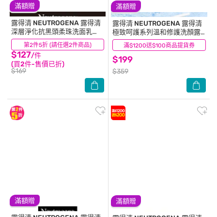
滿額贈
滿額贈
露得清 NEUTROGENA
露得清
露得清 NEUTROGENA
露得清
深層淨化抗黑頭柔珠洗面乳
極致呵護系列溫和修護洗顏露
100G【毛孔清潔】
200ml
第2件5折 (請任選2件商品)
(24)
滿$1200送$100商品提貨券
(29)
$127
/件
$199
(買2件-售價已折)
$169
$359
滿額贈
滿額贈