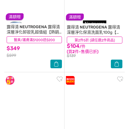
滿額贈
滿額贈
露得清 NEUTROGENA
露得清
露得清 NEUTROGENA
露得清
深層淨化卸妝乳超值組【熱銷
深層淨化保濕洗面乳100g【保
回饋組】
濕彈潤】
醫美/護膚滿$1200送$200
(480)
第2件5折 (請任選2件商品)
(33)
$104
/件
$349
(買2件-售價已折)
$599
$139