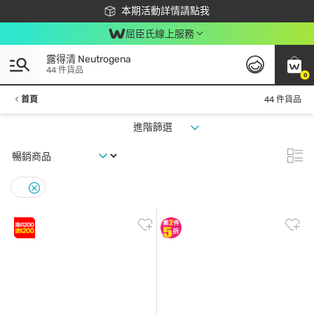
下載app最高回饋$350
本期活動詳情請點我
屈臣氏線上服務
露得清 Neutrogena
44 件貨品
0
首頁
44 件貨品
進階篩選