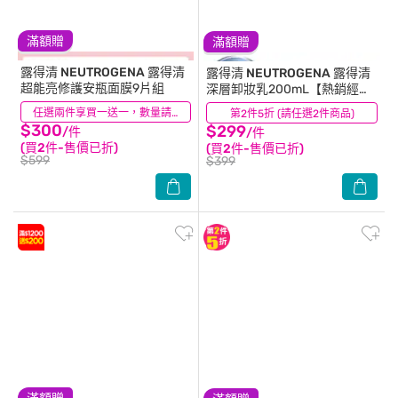
滿額贈
滿額贈
露得清 NEUTROGENA
露得清
露得清 NEUTROGENA
露得清
超能亮修護安瓶面膜9片組
深層卸妝乳200mL【熱銷經典
款】
(11)
任選兩件享買一送一，數量請選2件
第2件5折 (請任選2件商品)
(30)
$300
$299
/件
/件
(買2件-售價已折)
(買2件-售價已折)
$599
$399