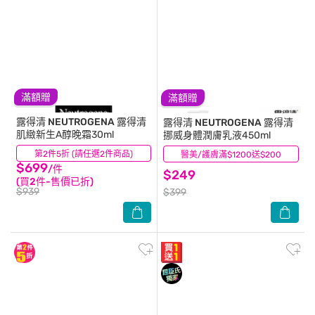
滿額贈
滿額贈
露得清 NEUTROGENA
露得清
露得清 NEUTROGENA
露得清
肌緻新生A醇晚霜30ml
挪威身體潤膚乳液450ml
第2件5折 (請任選2件商品)
(35)
醫美/護膚滿$1200送$200
(120)
$699
/件
$249
(買2件-售價已折)
$939
$399