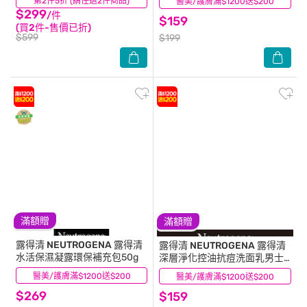
第2件5折 (請任選2件商品)
(127)
醫美/護膚滿$1200送$200
(0)
$299
/件
$159
(買2件-售價已折)
$599
$199
滿額贈
滿額贈
露得清 NEUTROGENA
露得清
露得清 NEUTROGENA
露得清
水活保濕凝露環保補充包50g
深層淨化控油抗痘洗面乳男士
包裝限量款150g
醫美/護膚滿$1200送$200
(102)
醫美/護膚滿$1200送$200
(10)
$269
$159