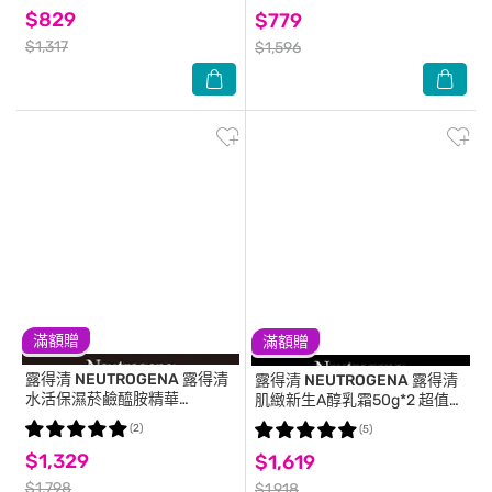
$829
$779
$1,317
$1,596
滿額贈
滿額贈
露得清 NEUTROGENA
露得清
露得清 NEUTROGENA
露得清
水活保濕菸鹼醯胺精華
肌緻新生A醇乳霜50g*2 超值二
30ml*2【超值二入組】
入組 (全新升級配方/官方直營)
(2)
(5)
$1,329
$1,619
$1,798
$1,918