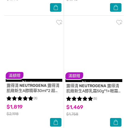
滿額贈
滿額贈
露得清 NEUTROGENA
露得清
露得清 NEUTROGENA
露得清
肌緻新生A醇精華30ml*2 超值
肌緻新生A醇乳霜50g*1+眼霜
二入組 (全新升級配方/官方直
15g*1 超值煥膚組 (全新升級配
(3)
(5)
營)
方/官方直營)
$1,819
$1,469
$2,198
$1,758