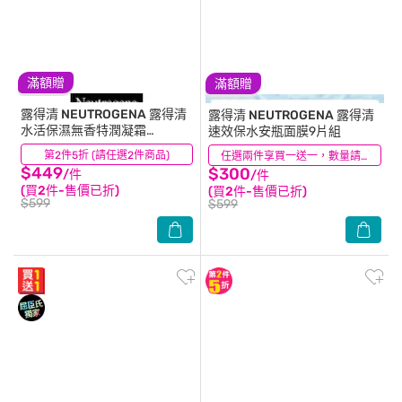
滿額贈
滿額贈
露得清 NEUTROGENA
露得清
露得清 NEUTROGENA
露得清
水活保濕無香特潤凝霜
速效保水安瓶面膜9片組
50g【無香料/敏感肌適用】
第2件5折 (請任選2件商品)
(38)
(9)
任選兩件享買一送一，數量請選2件
$449
$300
/件
/件
(買2件-售價已折)
(買2件-售價已折)
$599
$599