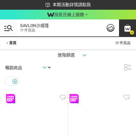
下載app最高回饋$350
本期活動詳情請點我
屈臣氏線上服務
SAVLON沙威隆
17 件貨品
0
首頁
17 件貨品
進階篩選