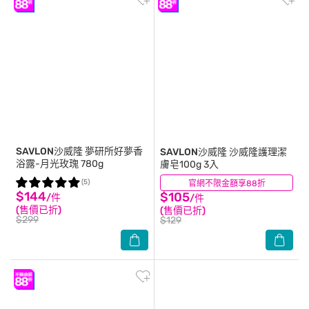
SAVLON沙威隆
夢研所好夢香
SAVLON沙威隆
沙威隆護理潔
浴露-月光玫瑰 780g
膚皂100g 3入
(5)
官網不限金額享88折
(1)
$144
$105
/件
/件
(售價已折)
(售價已折)
$299
$129