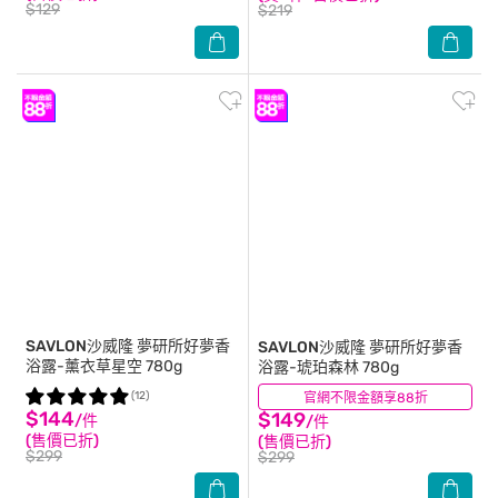
$129
$219
SAVLON沙威隆
夢研所好夢香
SAVLON沙威隆
夢研所好夢香
浴露-薰衣草星空 780g
浴露-琥珀森林 780g
(12)
官網不限金額享88折
(5)
$144
$149
/件
/件
(售價已折)
(售價已折)
$299
$299