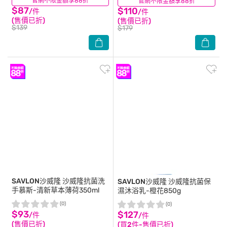
官網不限金額享88折
(20)
官網不限金額享88折
(3)
$87
$110
/件
/件
(售價已折)
(售價已折)
$139
$179
SAVLON沙威隆
沙威隆抗菌洗
SAVLON沙威隆
沙威隆抗菌保
手慕斯-清新草本薄荷350ml
濕沐浴乳-橙花850g
(0)
(0)
$93
$127
/件
/件
(售價已折)
(買2件-售價已折)