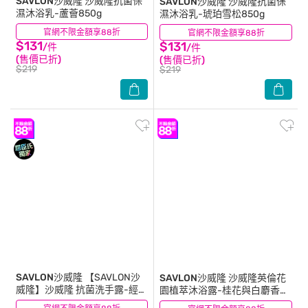
SAVLON沙威隆
沙威隆抗菌保
SAVLON沙威隆
沙威隆抗菌保
濕沐浴乳-蘆薈850g
濕沐浴乳-琥珀雪松850g
官網不限金額享88折
(18)
官網不限金額享88折
(18)
$131
$131
/件
/件
(售價已折)
(售價已折)
$219
$219
SAVLON沙威隆
【SAVLON沙
SAVLON沙威隆
沙威隆英倫花
威隆】沙威隆 抗菌洗手露-經典
園植萃沐浴露-桂花與白麝香
植萃 500ML
700ml