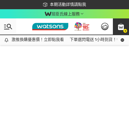
下載app最高回饋$350
本期活動詳情請點我
屈臣氏線上服務
0
激推換購優惠價！立即點我看
激推換購優惠價！立即點我看
下單選閃電送 1小時到貨！領神券