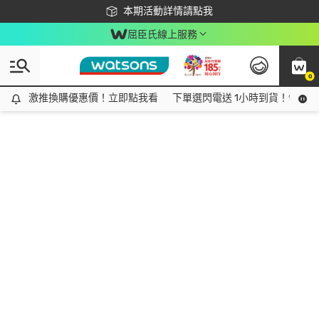
下載app最高回饋$350
本期活動詳情請點我
屈臣氏線上服務
0
激推換購優惠價！立即點我看
激推換購優惠價！立即點我看
下單選閃電送 1小時到貨！領神券