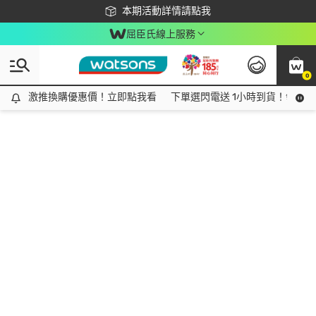
下載app最高回饋$350
本期活動詳情請點我
屈臣氏線上服務
0
激推換購優惠價！立即點我看
激推換購優惠價！立即點我看
下單選閃電送 1小時到貨！領神券