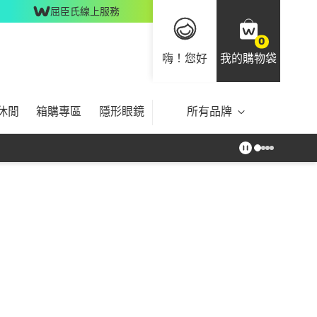
屈臣氏線上服務
0
嗨！您好
我的購物袋
休閒
箱購專區
隱形眼鏡
所有品牌