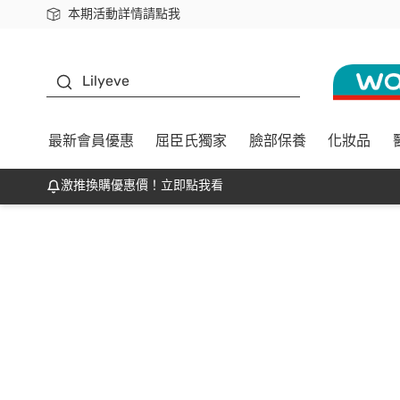
本期活動詳情請點我
下載app最高回饋$350
K beauty
Lilyeve
最新會員優惠
屈臣氏獨家
臉部保養
化妝品
激推換購優惠價！立即點我看