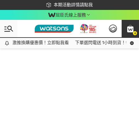
下載app最高回饋$350
本期活動詳情請點我
屈臣氏線上服務
0
激推換購優惠價！立即點我看
激推換購優惠價！立即點我看
下單選閃電送 1小時到貨！領神券