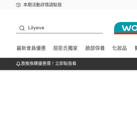
本期活動詳情請點我
下載app最高回饋$350
K beauty
Lilyeve
最新會員優惠
屈臣氏獨家
臉部保養
化妝品
激推換購優惠價！立即點我看