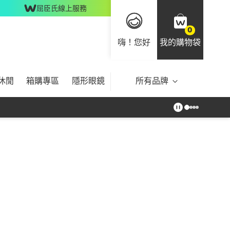
屈臣氏線上服務
0
嗨！您好
我的購物袋
休閒
箱購專區
隱形眼鏡
所有品牌