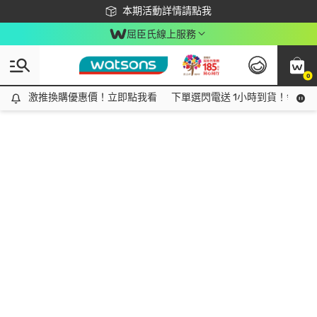
下載app最高回饋$350
本期活動詳情請點我
屈臣氏線上服務
0
激推換購優惠價！立即點我看
激推換購優惠價！立即點我看
下單選閃電送 1小時到貨！領神券