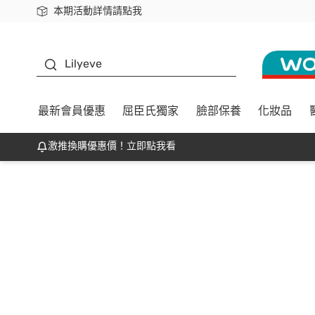
本期活動詳情請點我
下載app最高回饋$350
K beauty
Lilyeve
最新會員優惠
屈臣氏獨家
臉部保養
化妝品
激推換購優惠價！立即點我看