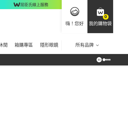
屈臣氏線上服務
0
嗨！您好
我的購物袋
休閒
箱購專區
隱形眼鏡
所有品牌