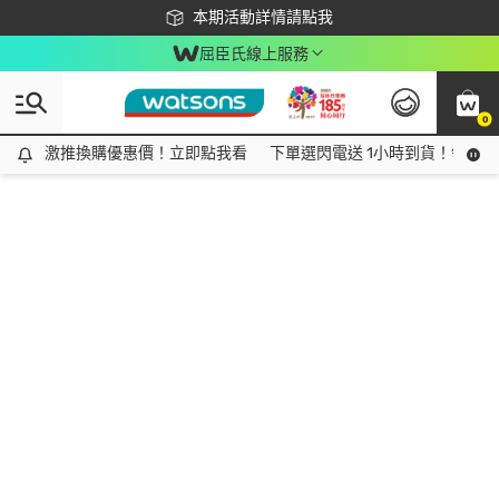
下載app最高回饋$350
本期活動詳情請點我
屈臣氏線上服務
0
激推換購優惠價！立即點我看
激推換購優惠價！立即點我看
下單選閃電送 1小時到貨！領神券