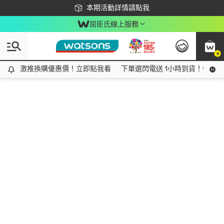
下載app最高回饋$350
本期活動詳情請點我
屈臣氏線上服務
0
激推換購優惠價！立即點我看
激推換購優惠價！立即點我看
下單選閃電送 1小時到貨！領神券