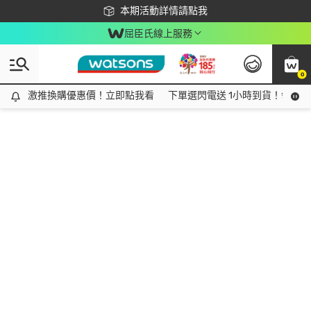
下載app最高回饋$350
本期活動詳情請點我
屈臣氏線上服務
0
激推換購優惠價！立即點我看
激推換購優惠價！立即點我看
下單選閃電送 1小時到貨！領神券