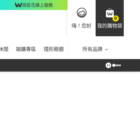
屈臣氏線上服務
0
嗨！您好
我的購物袋
休閒
箱購專區
隱形眼鏡
所有品牌