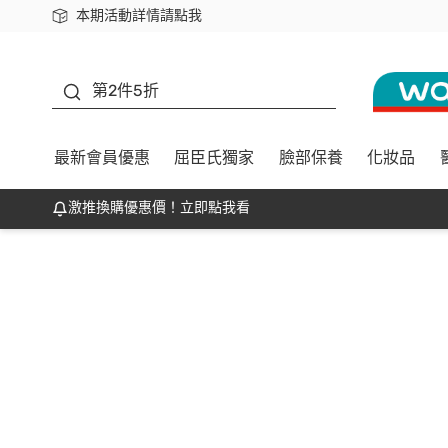
本期活動詳情請點我
下載app最高回饋$350
善存
第2件5折
最新會員優惠
屈臣氏獨家
臉部保養
化妝品
激推換購優惠價！立即點我看