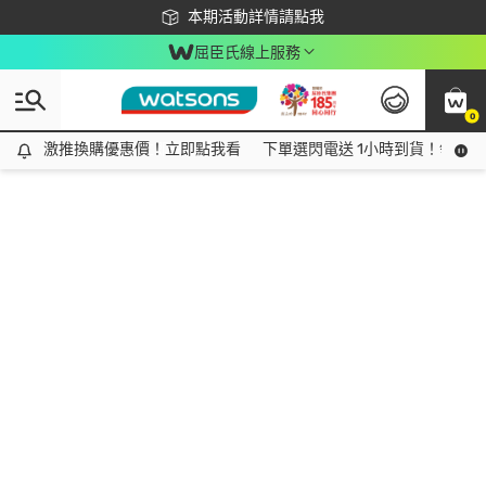
下載app最高回饋$350
本期活動詳情請點我
屈臣氏線上服務
0
激推換購優惠價！立即點我看
激推換購優惠價！立即點我看
下單選閃電送 1小時到貨！領神券