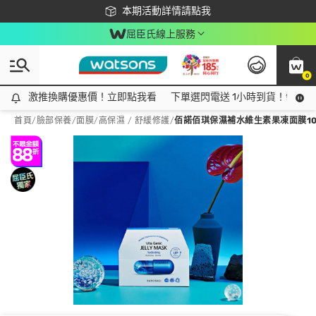
下載app最高回饋$350
本期活動詳情請點我
屈臣氏線上服務
0
激推換購優惠價！立即點我看
激推換購優惠價！立即點我看
下單選閃電送 1小時到貨！領神券
首頁
/
臉部保養
/
面膜
/
高保濕 / 舒緩修護
/
佰諾佰琪保濕補水維生素果凍面膜1