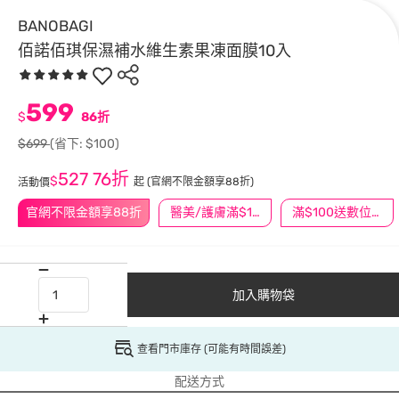
BANOBAGI
佰諾佰琪保濕補水維生素果凍面膜10入
599
$
86折
$699
(省下: $100)
527
76折
$
起
(官網不限金額享88折)
活動價
官網不限金額享88折
醫美/護膚滿$1200送$200
滿$100送數位印花
加入購物袋
查看門市庫存 (可能有時間誤差)
配送方式