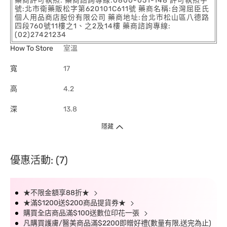
藥商許可執照: 藥商諮詢專線:0800-051-148 許可執照字
號:北市衛藥販松字第620101C611號 藥商名稱:台灣屈臣氏
個人用品商店股份有限公司 藥商地址:台北市松山區八德路
四段760號11樓之1、之2及14樓 藥商諮詢專線:
(02)27421234
How To Store
室溫
寬
17
高
4.2
深
13.8
隱藏
優惠活動: (7)
★不限金額享88折★
★滿$1200送$200商品提貨券★
購買全店商品滿$100送數位印花一張
凡購買護膚/醫美商品滿$2200即贈好禮(數量有限,送完為止)