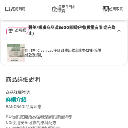
屈臣氏門市
宅配到府
超商取貨
取貨
醫美/護膚商品滿$600即贈好禮(數量有限 送完為
滿額贈
止)
贈 [1件] Clean Lab淨研 護膚卸妝洗臉巾42抽-箱購
條款及細則
商品詳細說明
商品詳細說明
詳細介紹
BANOBAGI品牌理念
BA:從肌底開始為強韌深層肌膚而研發
NO:使用安全可靠的原料配方