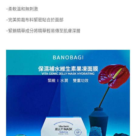
-柔軟溫和無刺激
-完美剪裁布料緊密貼合於面部
-緊鎖精華成分將精華輕易傳至肌膚深層