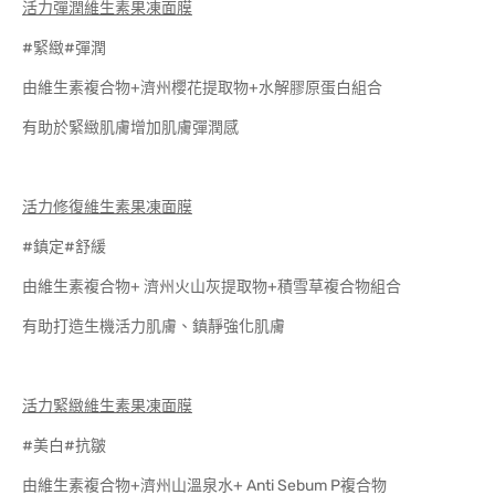
活力彈潤維生素果凍面膜
#緊緻#彈潤
由維生素複合物+濟州櫻花提取物+水解膠原蛋白組合
有助於緊緻肌膚增加肌膚彈潤感
活力修復維生素果凍面膜
#鎮定#舒緩
由維生素複合物+ 濟州火山灰提取物+積雪草複合物組合
有助打造生機活力肌膚、鎮靜強化肌膚
活力緊緻維生素果凍面膜
#美白#抗皺
由維生素複合物+濟州山溫泉水+ Anti Sebum P複合物