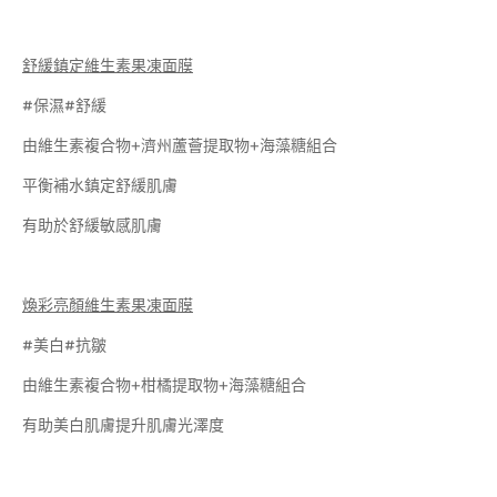
舒緩鎮定維生素果凍面膜
#保濕#舒緩
由維生素複合物+濟州蘆薈提取物+海藻糖組合
平衡補水鎮定舒緩肌膚
有助於舒緩敏感肌膚
煥彩亮顏維生素果凍面膜
#美白#抗皺
由維生素複合物+柑橘提取物+海藻糖組合
有助美白肌膚提升肌膚光澤度