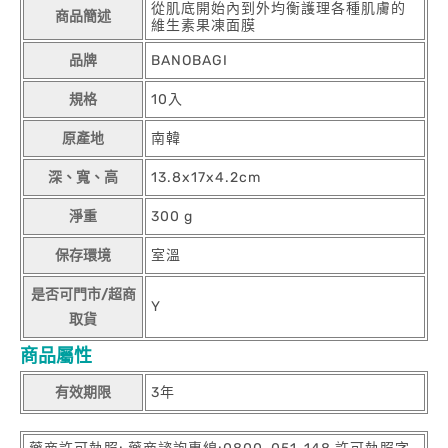
從肌底開始內到外均衡護理各種肌膚的
商品簡述
維生素果凍面膜
品牌
BANOBAGI
規格
10入
原產地
南韓
深、寬、高
13.8x17x4.2cm
淨重
300 g
保存環境
室溫
是否可門市/超商
Y
取貨
商品屬性
有效期限
3年