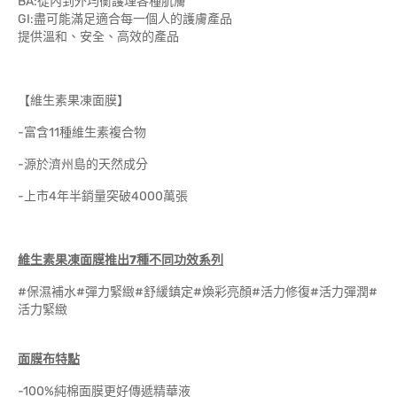
BA:從內到外均衡護理各種肌膚
GI:盡可能滿足適合每一個人的護膚產品
提供溫和、安全、高效的產品
【維生素果凍面膜】
-富含11種維生素複合物
-源於濟州島的天然成分
-上市4年半銷量突破4000萬張
維生素果凍面膜推出7
種不同功效系列
#保濕補水#彈力緊緻#舒緩鎮定#煥彩亮顏#活力修復#活力彈潤#
活力緊緻
面膜布特點
-100%純棉面膜更好傳遞精華液