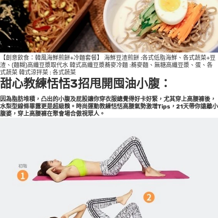
【創意飲食：韓風海鮮煎餅+冷麵套餐】 海鮮豆渣煎餅 :各式低脂海鮮、各式蔬菜+豆
渣、(麵糊)高纖豆漿取代水 韓式高纖豆漿蕎麥冷麵 :蕎麥麵、無糖高纖豆漿、蛋、各
式蔬菜 韓式涼拌菜 : 各式蔬菜
甜心教練恬恬3招甩開囤油小腹：
因為脂肪堆積，凸出的小腹及屁股讓你穿衣服總覺得好卡好緊，尤其穿上高腰褲後，
水梨型線條畢露更是超級糗。時尚運動教練恬恬高腰氣勢激增Tips，21天帶你遠離小
腹婆，穿上高腰褲在聚會場合傲視眾人。