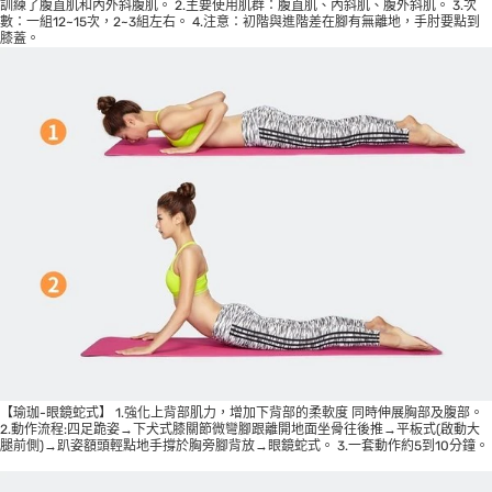
訓練了腹直肌和內外斜腹肌。 2.主要使用肌群：腹直肌、內斜肌、腹外斜肌。 3.次
數：一組12~15次，2~3組左右。 4.注意：初階與進階差在腳有無離地，手肘要點到
膝蓋。
【瑜珈-眼鏡蛇式】 1.強化上背部肌力，增加下背部的柔軟度 同時伸展胸部及腹部。
2.動作流程:四足跪姿→下犬式膝關節微彎腳跟離開地面坐骨往後推→平板式(啟動大
腿前側)→趴姿額頭輕點地手撐於胸旁腳背放→眼鏡蛇式。 3.一套動作約5到10分鐘。