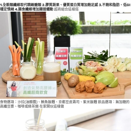
1.全穀類纖維取代精緻醣類
2.膠質蔬果、優質蛋白質增加飽足感
3.不飽和脂肪、低GI
穩定情緒
4.膳食纖維增加腸道蠕動
超商組合這樣搭
食物選項：沙拉(油醋醬)、鮪魚飯糰、京都豆皮壽司、紫米飯糰 飲品選項：無加糖的
高纖豆漿、咖啡或綠茶類 在家開伙這樣做