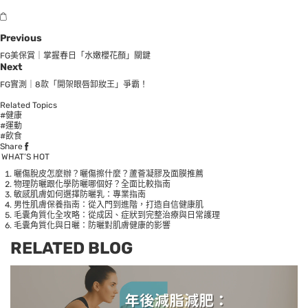
Previous
FG美保賞｜掌握春日「水嫩櫻花顏」關鍵
Next
FG實測｜8款「開架眼唇卸妝王」爭霸！
Related Topics
#健康
#運動
#飲食
Share
WHAT’S HOT
曬傷脫皮怎麼辦？曬傷擦什麼？蘆薈凝膠及面膜推薦
物理防曬跟化學防曬哪個好？全面比較指南
敏感肌膚如何選擇防曬乳：專業指南
男性肌膚保養指南：從入門到進階，打造自信健康肌
毛囊角質化全攻略：從成因、症狀到完整治療與日常護理
毛囊角質化與日曬：防曬對肌膚健康的影響
RELATED BLOG