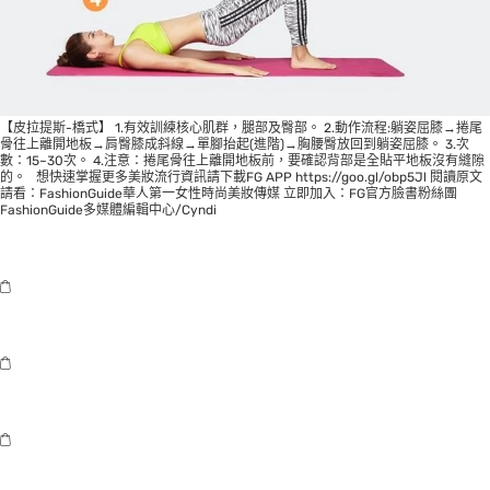
【皮拉提斯-橋式】 1.有效訓練核心肌群，腿部及臀部。 2.動作流程:躺姿屈膝→捲尾
骨往上離開地板→肩臀膝成斜線→單腳抬起(進階)→胸腰臀放回到躺姿屈膝。 3.次
數：15~30次。 4.注意：捲尾骨往上離開地板前，要確認背部是全貼平地板沒有縫隙
的。 想快速掌握更多美妝流行資訊請下載FG APP
https://goo.gl/obp5Jl
閱讀原文
請看：
FashionGuide華人第一女性時尚美妝傳媒
立即加入：
FG官方臉書粉絲團
FashionGuide多媒體編輯中心/Cyndi