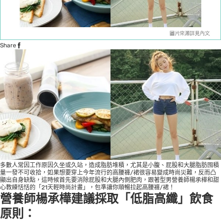
Share
多數人常因工作原因久坐或久站，造成脂肪堆積，尤其是小腹、屁股和大腿脂肪囤積
量一發不可收拾，如果想要穿上今年流行的高腰褲/裙很容易變成時尚災難，反而凸
顯出自身缺點，這時候首先要消除屁股和大腿內側肥肉，跟著型男營養師楊承樺和甜
心教練恬恬的「21天輕時尚計畫」，包準讓你順暢拉起高腰褲/裙！
營養師楊承樺建議採取「低脂高纖」飲食
原則：