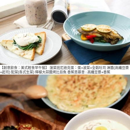
【創意飲食：美式輕食早午餐】 菠菜班尼迪克蛋：蛋+波菜+全穀吐司 淋醬(高纖豆漿
+起司) 配菜(各式生菜) 檸檬大蒜醬烤比目魚 香蕉思慕昔 : 高纖豆漿+香蕉