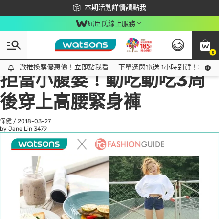
下載app最高回饋$350
本期活動詳情請點我
屈臣氏線上服務
0
All
話題趨勢
Ad
激推換購優惠價！立即點我看
激推換購優惠價！立即點我看
下單選閃電送 1小時到貨！領神券
拒當小腹婆！動吃動吃3周
後穿上高腰緊身褲
保健
/
2018-03-27
by Jane Lin
3479