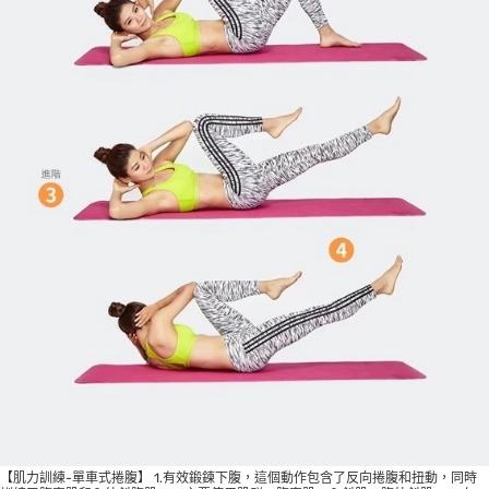
【肌力訓練-單車式捲腹】 1.有效鍛鍊下腹，這個動作包含了反向捲腹和扭動，同時