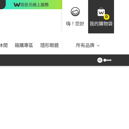
屈臣氏線上服務
0
嗨！您好
我的購物袋
休閒
箱購專區
隱形眼鏡
所有品牌