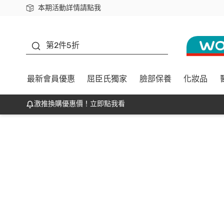
本期活動詳情請點我
下載app最高回饋$350
善存
第2件5折
最新會員優惠
屈臣氏獨家
臉部保養
化妝品
激推換購優惠價！立即點我看