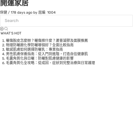
開運家居
保健
/
178 days ago
by 屈編
1004
WHAT’S HOT
曬傷脫皮怎麼辦？曬傷擦什麼？蘆薈凝膠及面膜推薦
物理防曬跟化學防曬哪個好？全面比較指南
敏感肌膚如何選擇防曬乳：專業指南
男性肌膚保養指南：從入門到進階，打造自信健康肌
毛囊角質化與日曬：防曬對肌膚健康的影響
毛囊角質化全攻略：從成因、症狀到完整治療與日常護理