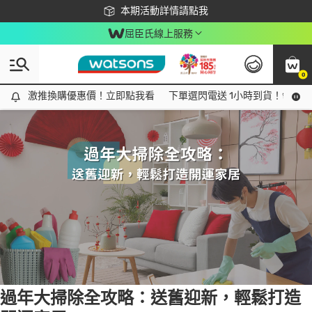
下載app最高回饋$350
本期活動詳情請點我
屈臣氏線上服務
0
Tag:
大掃除
1 item(s) found
激推換購優惠價！立即點我看
激推換購優惠價！立即點我看
下單選閃電送 1小時到貨！領神券
過年大掃除全攻略：送舊迎新，輕鬆打造