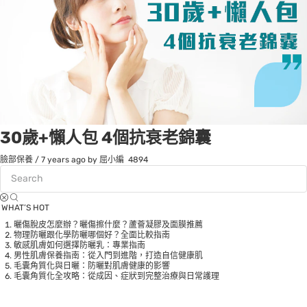
30歲+懶人包 4個抗衰老錦囊
臉部保養
/
7 years ago
by 屈小編
4894
WHAT’S HOT
曬傷脫皮怎麼辦？曬傷擦什麼？蘆薈凝膠及面膜推薦
物理防曬跟化學防曬哪個好？全面比較指南
敏感肌膚如何選擇防曬乳：專業指南
男性肌膚保養指南：從入門到進階，打造自信健康肌
毛囊角質化與日曬：防曬對肌膚健康的影響
毛囊角質化全攻略：從成因、症狀到完整治療與日常護理