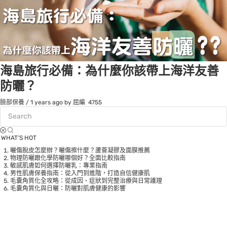
海島旅行必備：為什麼你該帶上海洋友善
防曬？
臉部保養
/
1 years ago
by 屈編
4755
WHAT’S HOT
曬傷脫皮怎麼辦？曬傷擦什麼？蘆薈凝膠及面膜推薦
物理防曬跟化學防曬哪個好？全面比較指南
敏感肌膚如何選擇防曬乳：專業指南
男性肌膚保養指南：從入門到進階，打造自信健康肌
毛囊角質化全攻略：從成因、症狀到完整治療與日常護理
毛囊角質化與日曬：防曬對肌膚健康的影響