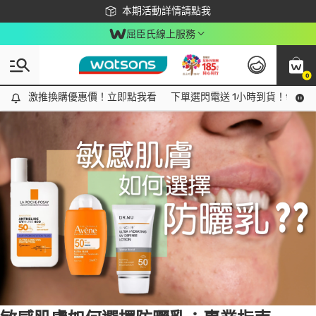
下載app最高回饋$350
本期活動詳情請點我
屈臣氏線上服務
0
Tag:
防曬乳
8 item(s) found
激推換購優惠價！立即點我看
激推換購優惠價！立即點我看
下單選閃電送 1小時到貨！領神券