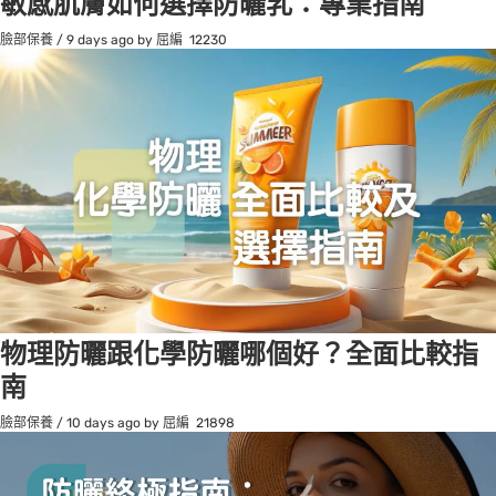
敏感肌膚如何選擇防曬乳：專業指南
臉部保養
/
9 days ago
by 屈編
12230
物理防曬跟化學防曬哪個好？全面比較指
南
臉部保養
/
10 days ago
by 屈編
21898