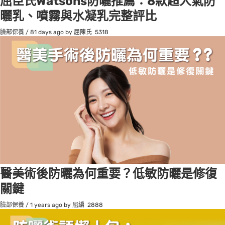
屈臣氏Watsons防曬推薦：8款超人氣防
曬乳、噴霧與水凝乳完整評比
臉部保養
/
81 days ago
by 屈陳氏
5318
醫美術後防曬為何重要？低敏防曬是修復
關鍵
臉部保養
/
1 years ago
by 屈編
2888