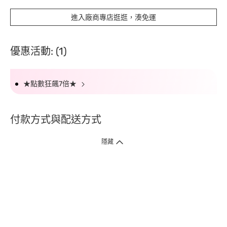
進入廠商專店逛逛，湊免運
優惠活動: (1)
★點數狂飆7倍★
付款方式與配送方式
隱藏