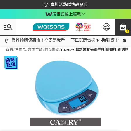
下載app最高回饋$350
本期活動詳情請點我
屈臣氏線上服務
0
激推換購優惠價！立即點我看
激推換購優惠價！立即點我看
下單選閃電送 1小時到貨！領神券
首頁
/
日用品
/
家用百貨
/
廚房家電
/
CAMRY 超精密藍光電子秤 料理秤 烘焙秤