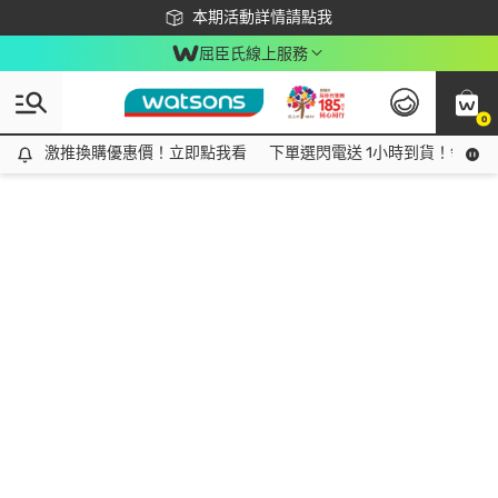
下載app最高回饋$350
本期活動詳情請點我
屈臣氏線上服務
0
激推換購優惠價！立即點我看
激推換購優惠價！立即點我看
下單選閃電送 1小時到貨！領神券