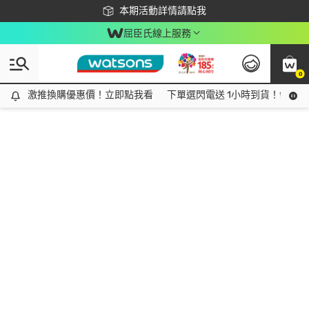
下載app最高回饋$350
本期活動詳情請點我
屈臣氏線上服務
0
激推換購優惠價！立即點我看
激推換購優惠價！立即點我看
下單選閃電送 1小時到貨！領神券